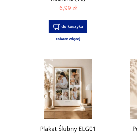
6,99 zł
do koszyka
zobacz więcej
Plakat Ślubny ELG01
P