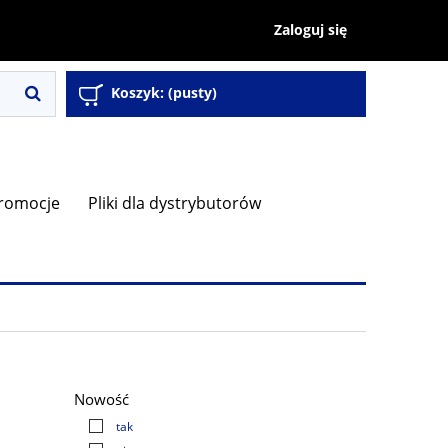
Zaloguj się
Koszyk:
(pusty)
romocje
Pliki dla dystrybutorów
Nowość
tak