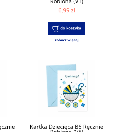
Robiona (V1)
6,99 zł
do koszyka
zobacz więcej
ęcznie
Kartka Dziecięca B6 Ręcznie
Robiona (V5)