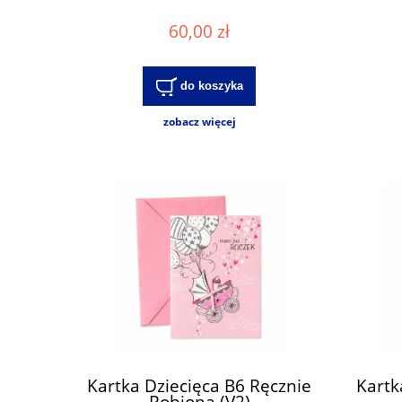
60,00 zł
do koszyka
zobacz więcej
Kartka Dziecięca B6 Ręcznie
Kartk
Robiona (V2)