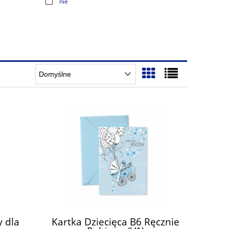
nie
y dla
Kartka Dziecięca B6 Ręcznie