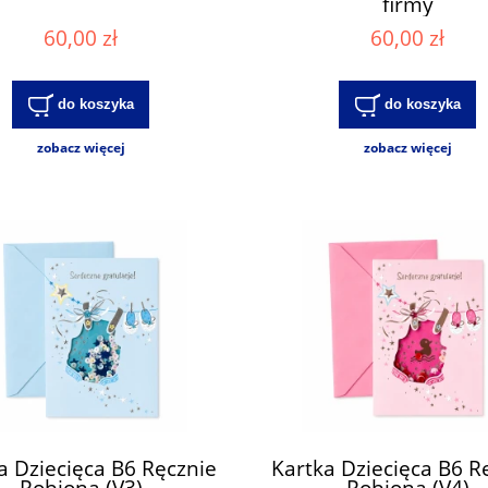
firmy
60,00 zł
60,00 zł
do koszyka
do koszyka
zobacz więcej
zobacz więcej
a Dziecięca B6 Ręcznie
Kartka Dziecięca B6 R
Robiona (V3)
Robiona (V4)