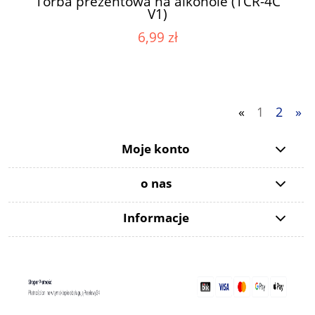
Torba prezentowa na alkohole (TCR-4C
V1)
6,99 zł
«
1
2
»
Moje konto
o nas
Informacje