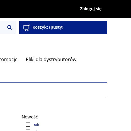
Zaloguj się
Koszyk:
(pusty)
romocje
Pliki dla dystrybutorów
Nowość
tak