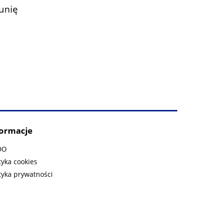
unię
formacje
DO
tyka cookies
tyka prywatności