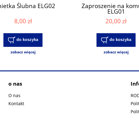
ietka Ślubna ELG02
Zaproszenie na kom
ELG01
8,00 zł
20,00 zł
do koszyka
do koszyka
zobacz więcej
zobacz więcej
o nas
In
O nas
RO
Kontakt
Poli
Poli