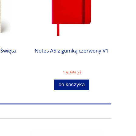
 Święta
Notes A5 z gumką czerwony V1
19,99 zł
do koszyka