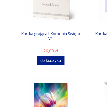
Kartka grająca I Komunia Święta
Kartk
V1
20,00 zł
do koszyka