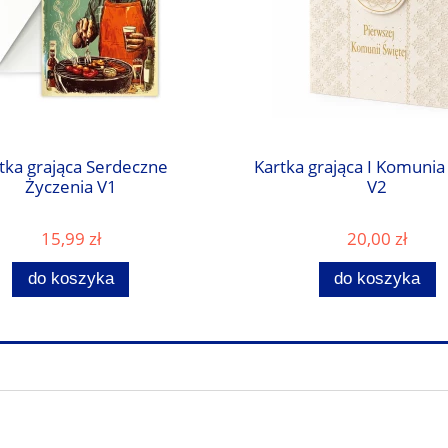
tka grająca Serdeczne
Kartka grająca I Komunia
Życzenia V1
V2
15,99 zł
20,00 zł
do koszyka
do koszyka