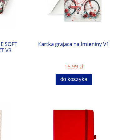
E SOFT
Kartka grająca na Imieniny V1
T V3
15,99 zł
do koszyka